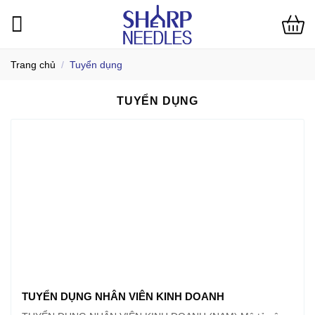
Bỏ
qua
nội
dung
Trang chủ
/
Tuyển dụng
TUYỂN DỤNG
TUYỂN DỤNG NHÂN VIÊN KINH DOANH