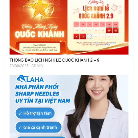
THÔNG BÁO LỊCH NGHỈ LỄ QUỐC KHÁNH 2 – 9
28/08/2025 - ADMIN