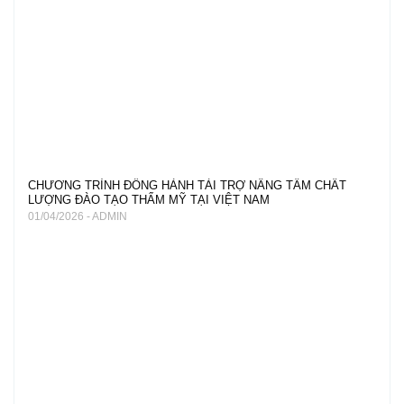
CHƯƠNG TRÌNH ĐỒNG HÀNH TÀI TRỢ NÂNG TẦM CHẤT
LƯỢNG ĐÀO TẠO THẨM MỸ TẠI VIỆT NAM
01/04/2026 - ADMIN