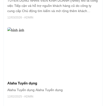
TUYỂN DỤNG NHÂN VIÊN KINH DOANH (NAM) Mô tả công
việc Tiếp cận và hỗ trợ nguồn khách hàng cũ do công ty
cung cấp Chủ động tìm kiếm và mở rộng thêm khách
hàng tiềm năng từ các nguồn MXH,… Tư vấn và giới thiệu
12/03/2026 - ADMIN
với khách...
Alaha Tuyển dụng
Alaha Tuyển dụng Alaha Tuyển dụng
12/02/2025 - ADMIN