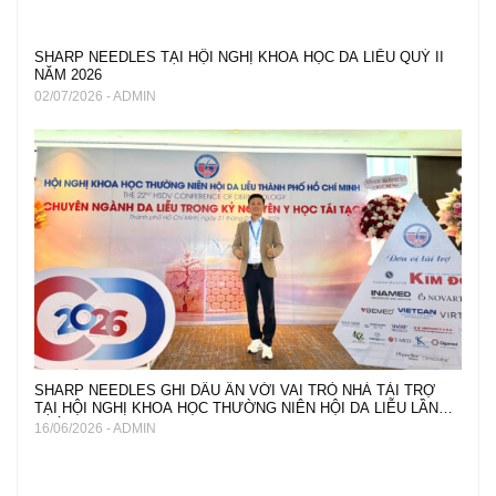
SHARP NEEDLES TẠI HỘI NGHỊ KHOA HỌC DA LIỄU QUÝ II
NĂM 2026
02/07/2026 - ADMIN
SHARP NEEDLES GHI DẤU ẤN VỚI VAI TRÒ NHÀ TÀI TRỢ
TẠI HỘI NGHỊ KHOA HỌC THƯỜNG NIÊN HỘI DA LIỄU LẦN
THỨ 22
16/06/2026 - ADMIN