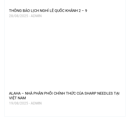
THÔNG BÁO LỊCH NGHỈ LỄ QUỐC KHÁNH 2 – 9
28/08/2025 - ADMIN
ALAHA – NHÀ PHÂN PHỐI CHÍNH THỨC CỦA SHARP NEEDLES TẠI
VIỆT NAM
19/08/2025 - ADMIN