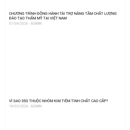
CHƯƠNG TRÌNH ĐỒNG HÀNH TÀI TRỢ NÂNG TẦM CHẤT LƯỢNG
ĐÀO TẠO THẨM MỸ TẠI VIỆT NAM
01/04/2026 - ADMIN
VÌ SAO 35G THUỘC NHÓM KIM TIÊM TINH CHẤT CAO CẤP?
18/03/2026 - ADMIN