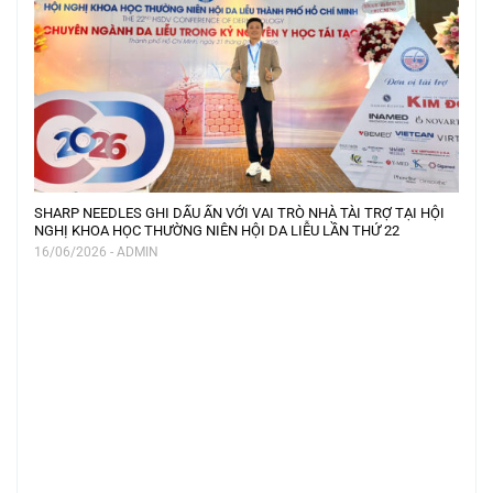
SHARP NEEDLES GHI DẤU ẤN VỚI VAI TRÒ NHÀ TÀI TRỢ TẠI HỘI
NGHỊ KHOA HỌC THƯỜNG NIÊN HỘI DA LIỄU LẦN THỨ 22
16/06/2026 - ADMIN