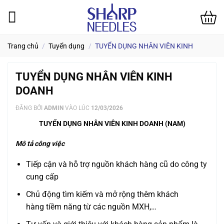
Bỏ
qua
nội
dung
Trang chủ
/
Tuyển dụng
/
TUYỂN DỤNG NHÂN VIÊN KINH
DOANH
TUYỂN DỤNG NHÂN VIÊN KINH
DOANH
ĐĂNG BỞI
ADMIN
VÀO LÚC
12/03/2026
TUYỂN DỤNG
NHÂN VIÊN KINH DOANH (NAM)
Mô tả công việc
Tiếp cận và hỗ trợ nguồn khách hàng cũ do công ty
cung cấp
Chủ động tìm kiếm và mở rộng thêm khách
hàng tiềm năng từ các nguồn MXH,…