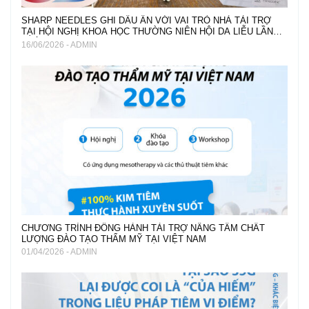
SHARP NEEDLES GHI DẤU ẤN VỚI VAI TRÒ NHÀ TÀI TRỢ
TẠI HỘI NGHỊ KHOA HỌC THƯỜNG NIÊN HỘI DA LIỄU LẦN
THỨ 22
16/06/2026 - ADMIN
CHƯƠNG TRÌNH ĐỒNG HÀNH TÀI TRỢ NÂNG TẦM CHẤT
LƯỢNG ĐÀO TẠO THẨM MỸ TẠI VIỆT NAM
01/04/2026 - ADMIN