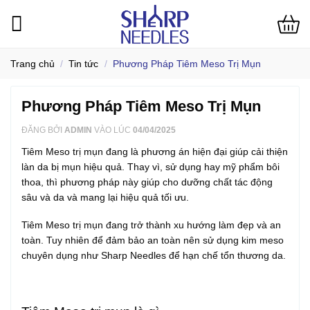
Bỏ
qua
nội
dung
Trang chủ
/
Tin tức
/
Phương Pháp Tiêm Meso Trị Mụn
Phương Pháp Tiêm Meso Trị Mụn
ĐĂNG BỞI
ADMIN
VÀO LÚC
04/04/2025
Tiêm Meso trị mụn đang là phương án hiện đại giúp cải thiện
làn da bị mụn hiệu quả. Thay vì, sử dụng hay mỹ phẩm bôi
thoa, thì phương pháp này giúp cho dưỡng chất tác động
sâu và da và mang lại hiệu quả tối ưu.
Tiêm Meso trị mụn đang trở thành xu hướng làm đẹp và an
toàn. Tuy nhiên để đảm bảo an toàn nên sử dụng kim meso
chuyên dụng như Sharp Needles để hạn chế tổn thương da.