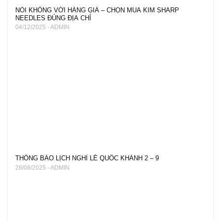
NÓI KHÔNG VỚI HÀNG GIẢ – CHỌN MUA KIM SHARP
NEEDLES ĐÚNG ĐỊA CHỈ
04/12/2025 - ADMIN
THÔNG BÁO LỊCH NGHỈ LỄ QUỐC KHÁNH 2 – 9
28/08/2025 - ADMIN