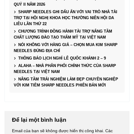
QUÝ II NĂM 2026
SHARP NEEDLES GHI DẤU ẤN VỚI VAI TRÒ NHÀ TÀI
TRỢ TẠI HỘI NGHỊ KHOA HỌC THƯỜNG NIÊN HỘI DA
LIỄU LẦN THỨ 22
CHƯƠNG TRÌNH ĐỒNG HÀNH TÀI TRỢ NÂNG TẦM
CHẤT LƯỢNG ĐÀO TẠO THẨM MỸ TẠI VIỆT NAM
NÓI KHÔNG VỚI HÀNG GIẢ – CHỌN MUA KIM SHARP
NEEDLES ĐÚNG ĐỊA CHỈ
THÔNG BÁO LỊCH NGHỈ LỄ QUỐC KHÁNH 2 – 9
ALAHA – NHÀ PHÂN PHỐI CHÍNH THỨC CỦA SHARP
NEEDLES TẠI VIỆT NAM
NÂNG TẦM TRẢI NGHIỆM LÀM ĐẸP CHUYÊN NGHIỆP
VỚI KIM TIÊM SHARP NEEDLES PHIÊN BẢN MỚI
Để lại một bình luận
Email của bạn sẽ không được hiển thị công khai.
Các