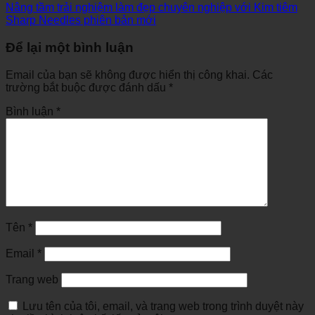
Nâng tầm trải nghiệm làm đẹp chuyên nghiệp với Kim tiêm
Sharp Needles phiên bản mới
Để lại một bình luận
Email của bạn sẽ không được hiển thị công khai.
Các
trường bắt buộc được đánh dấu
*
Bình luận
*
Tên
*
Email
*
Trang web
Lưu tên của tôi, email, và trang web trong trình duyệt này