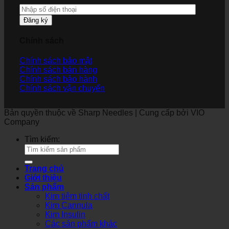
Đăng ký
Chính sách
Chính sách bảo mật
Chính sách bán hàng
Chính sách bảo hành
Chính sách vận chuyển
Bản quyền thuộc về Sharp Needles | Cung cấp bởi VIO
Company
Tìm kiếm:
Trang chủ
Giới thiệu
Sản phẩm
Kim tiêm tinh chất
Kim Cannula
Kim Insulin
Các sản phẩm khác