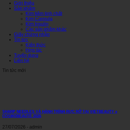
Giới thiệu
Sản phẩm
Kim tiêm tinh chất
Kim Cannula
Kim Insulin
Các sản phẩm khác
Giấy chứng nhận
Tin tức
Kiến thức
Hợp tác
Tuyển dụng
Liên hệ
Tin tức mới
SHARP NEEDLES VÀ HÀNH TRÌNH RỰC RỠ TẠI VIETBEAUTY x
COSMOBEAUTÉ 2026
27/07/2026 - admin