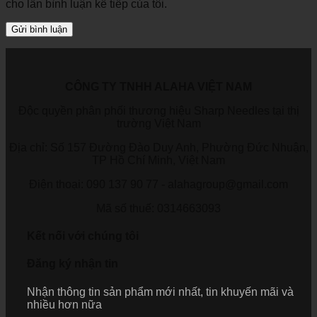
cho lần bình luận kế tiếp của tôi.
CÔNG TY TNHH ALAHA VIỆT NAM
Độc quyền phân phối thương hiệu Sharp Needles tại thị
trường Việt Nam
Địa chỉ: Số 157 Đường Đào Duy Anh, Phường Đức Nhuận,
TP Hồ Chí Minh, Việt Nam
Điện thoại: 090 137 90 77 - alahagroup@gmail.com
Mã số thuế: 0314663093
Kết nối với chúng tôi
Đăng ký nhận tin
Nhận thông tin sản phẩm mới nhất, tin khuyến mãi và
nhiều hơn nữa