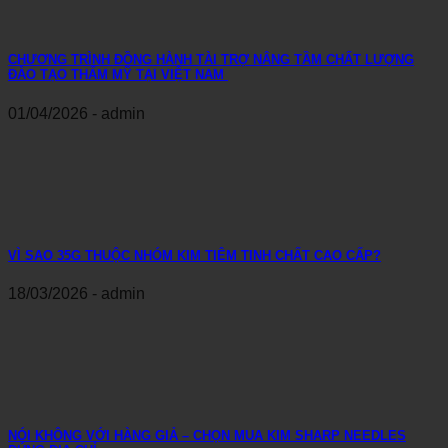
CHƯƠNG TRÌNH ĐỒNG HÀNH TÀI TRỢ NÂNG TẦM CHẤT LƯỢNG
ĐÀO TẠO THẨM MỸ TẠI VIỆT NAM
01/04/2026 - admin
VÌ SAO 35G THUỘC NHÓM KIM TIÊM TINH CHẤT CAO CẤP?
18/03/2026 - admin
NÓI KHÔNG VỚI HÀNG GIẢ – CHỌN MUA KIM SHARP NEEDLES