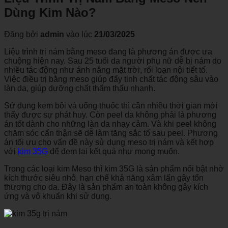
Dùng Kim Nào?
Đăng bởi
admin
vào lúc
21/03/2025
Liệu trình trị nám bằng meso đang là phương án được ưa
chuộng hiện nay. Sau 25 tuổi da người phụ nữ dễ bị nám do
nhiều tác động như án
h nắng mặt trời, rối loạn nội tiết tố.
Việc điều trị bằng meso giúp đẩy tinh chất tác động sâu vào
làn da, giúp dưỡng chất thẩm thấu nhanh.
Sử dụng kem bôi và uống thuốc thì cần nhiều thời gian mới
thấy được sự phát huy. Còn peel da không phải là phương
án tốt dành cho những làn da nhạy cảm. Và khi peel không
chăm sóc cẩn thận sẽ dễ làm tăng sắc tố sau peel. Phương
án tối ưu cho vấn đề này sử dụng meso trị nám và kết hợp
với
kim 35G
để đem lại kết quả như mong muốn.
Trong các loại kim Meso thì kim 35G là sản phẩm nổi bật nhờ
kích thước siêu nhỏ, hạn chế khả năng xâm lấn gây tổn
thương cho da. Đây là sản phẩm an toàn không gây kích
ứng và vô khuẩn khi sử dụng.