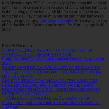
Kim Mesotherapy 35G là lựa chọn lý tưởng trong liệu trình trị
nám nhờ thiết kế siêu mảnh và chắc chắn.
Chất liệu kim 35G
là thép không gỉ đảm bảo sự vô khuẩn và an toàn khi sử
dụng trên da.
Hãy chọn và mua những sản phẩm kim Meso
có nguồn gốc rõ ràng,
Kim Sharp Needles
tự tin mang lại sản
phẩm đạt tiêu chuẩn trong nước và quốc tế tới tay người tiêu
dùng.
Bài viết liên quan
SHARP NEEDLES VÀ HÀNH TRÌNH RỰC RỠ TẠI
VIETBEAUTY x COSMOBEAUTÉ 2026
Sharp Needles Tại Hội Nghị Khoa Học Da Liễu Quý II Năm
2026
SHARP NEEDLES GHI DẤU ẤN VỚI VAI TRÒ NHÀ TÀI
TRỢ TẠI HỘI NGHỊ KHOA HỌC THƯỜNG NIÊN HỘI DA
LIỄU LẦN THỨ 22
CHƯƠNG TRÌNH ĐỒNG HÀNH TÀI TRỢ NÂNG TẦM
CHẤT LƯỢNG ĐÀO TẠO THẨM MỸ TẠI VIỆT NAM
NÓI KHÔNG VỚI HÀNG GIẢ – CHỌN MUA KIM SHARP
NEEDLES ĐÚNG ĐỊA CHỈ
THÔNG BÁO LỊCH NGHỈ LỄ QUỐC KHÁNH 2 – 9
Alaha – Nhà phân phối chính thức của Sharp Needles tại
Việt Nam