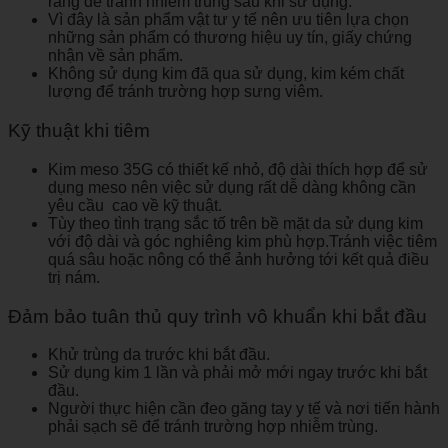
ràng để tránh nhiễm trùng sau khi sử dụng.
Vì đây là sản phẩm vật tư y tế nên ưu tiên lựa chọn
những sản phẩm có thương hiệu uy tín, giấy chứng
nhận về sản phẩm.
Không sử dụng kim đã qua sử dụng, kim kém chất
lượng để tránh trường hợp sưng viêm.
Kỹ thuật khi tiêm
Kim meso 35G có thiết kế nhỏ, độ dài thích hợp để sử
dụng meso nên việc sử dụng rất dễ dàng không cần
yêu cầu cao về kỹ thuật.
Tùy theo tình trạng sắc tố trên bề mặt da sử dụng kim
với độ dài và góc nghiêng kim phù hợp.Tránh việc tiêm
quá sâu hoặc nông có thể ảnh hưởng tới kết quả điều
trị nám.
Đảm bảo tuân thủ quy trình vô khuẩn khi bắt đầu
Khử trùng da trước khi bắt đầu.
Sử dụng kim 1 lần và phải mở mới ngay trước khi bắt
đầu.
Người thực hiện cần đeo găng tay y tế và nơi tiến hành
phải sạch sẽ để tránh trường hợp nhiễm trùng.