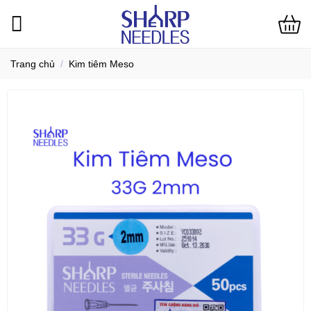
Bỏ
qua
nội
dung
Trang chủ
/
Kim tiêm Meso