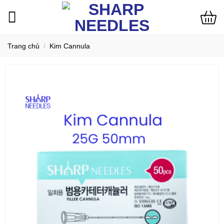
Bỏ
qua
nội
dung
Trang chủ
/
Kim Cannula