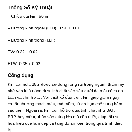
Thông Số Kỹ Thuật
– Chiều dài kim: 50mm
– Đường kính ngoài (O.D): 0.51 ± 0.01
– Đường kính trong (I.D):
TW: 0.32 ± 0.02
ETW: 0.35 ± 0.02
Công dụng
Kim cannula 25G được sử dụng rộng rãi trong ngành thẩm mỹ
nhờ vào khả năng đưa tinh chất vào sâu dưới da một cách an
toàn và chính xác. Với thiết kế đầu tròn, kim giúp giảm nguy
cơ tổn thương mạch máu, mô mềm, từ đó hạn chế sưng bầm
sau tiêm. Ngoài ra, kim còn hỗ trợ đưa tinh chất như BAP,
PRP, hay mỡ tự thân vào đúng lớp mô cần thiết, giúp tối ưu
hóa hiệu quả làm đẹp và tăng độ an toàn trong quá trình điều
trị.