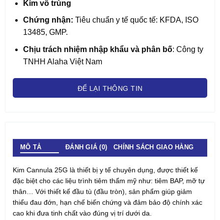
Kim vô trùng
Chứng nhận:
Tiêu chuẩn y tế quốc tế: KFDA, ISO
13485, GMP.
Chịu trách nhiệm nhập khẩu và phân bố
: Công ty
TNHH Alaha Việt Nam
ĐỂ LẠI THÔNG TIN
MÔ TẢ
ĐÁNH GIÁ (0)
CHÍNH SÁCH GIAO HÀNG
Kim Cannula 25G là thiết bị y tế chuyên dụng, được thiết kế
đặc biệt cho các liệu trình tiêm thẩm mỹ như: tiêm BAP, mỡ tự
thân… Với thiết kế đầu tù (đầu tròn), sản phẩm giúp giảm
thiểu đau đớn, hạn chế biến chứng và đảm bảo độ chính xác
cao khi đưa tinh chất vào đúng vị trí dưới da.