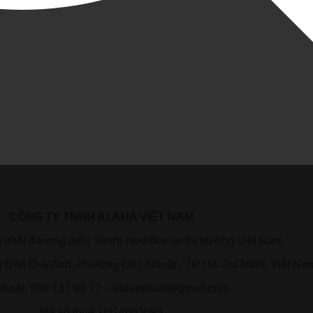
CÔNG TY TNHH ALAHA VIỆT NAM
phối thương hiệu Sharp Needles tại thị trường Việt Nam
g Đào Duy Anh, Phường Đức Nhuận, TP Hồ Chí Minh, Việt Na
 thoại: 090 137 90 77 - alahagroup@gmail.com
Mã số thuế: 0314663093