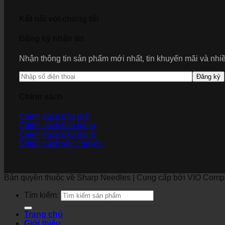
Kết nối với chúng tôi
Đăng ký nhận tin
Nhận thông tin sản phẩm mới nhất, tin khuyến mãi và nh
Đăng ký
Chính sách
Chính sách bảo mật
Chính sách bán hàng
Chính sách bảo hành
Chính sách vận chuyển
Bản quyền thuộc về Sharp Needles | Cung cấp bởi VIO Com
Tìm kiếm:
Trang chủ
Giới thiệu