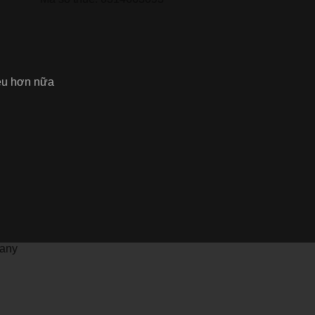
iều hơn nữa
pany