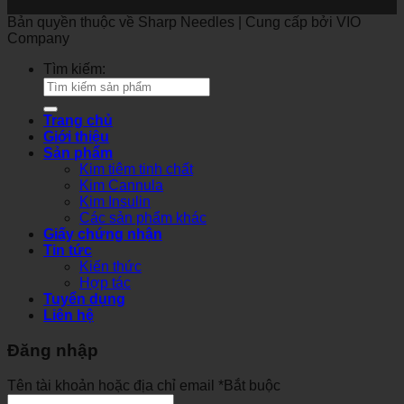
Bản quyền thuộc về Sharp Needles | Cung cấp bởi VIO
Company
Tìm kiếm:
Trang chủ
Giới thiệu
Sản phẩm
Kim tiêm tinh chất
Kim Cannula
Kim Insulin
Các sản phẩm khác
Giấy chứng nhận
Tin tức
Kiến thức
Hợp tác
Tuyển dụng
Liên hệ
Đăng nhập
Tên tài khoản hoặc địa chỉ email
*
Bắt buộc