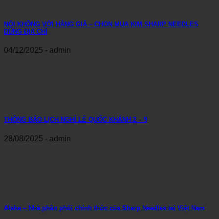
NÓI KHÔNG VỚI HÀNG GIẢ – CHỌN MUA KIM SHARP NEEDLES
ĐÚNG ĐỊA CHỈ
04/12/2025 - admin
THÔNG BÁO LỊCH NGHỈ LỄ QUỐC KHÁNH 2 – 9
28/08/2025 - admin
Alaha – Nhà phân phối chính thức của Sharp Needles tại Việt Nam