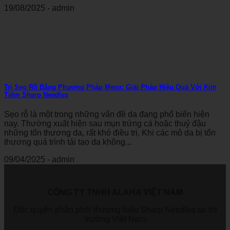
19/08/2025 - admin
Trị Sẹo Rỗ Bằng Phương Pháp Meso: Giải Pháp Hiệu Quả Với Kim
Tiêm Sharp Needles
Sẹo rỗ là một trong những vấn đề da đang phổ biến hiện
nay. Thường xuất hiện sau mụn trứng cá hoặc thuỷ đậu
những tổn thương da, rất khó điều trị. Khi các mô da bị tổn
thương quá trình tái tạo da không...
09/04/2025 - admin
CÔNG TY TNHH ALAHA VIỆT NAM
Độc quyền phân phối thương hiệu Sharp Needles tại thị
trường Việt Nam