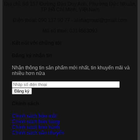
Địa chỉ: Số 157 Đường Đào Duy Anh, Phường Đức Nhuận,
TP Hồ Chí Minh, Việt Nam
Điện thoại: 090 137 90 77 - alahagroup@gmail.com
Mã số thuế: 0314663093
Kết nối với chúng tôi
Đăng ký nhận tin
Nhận thông tin sản phẩm mới nhất, tin khuyến mãi và
nhiều hơn nữa
Đăng ký
Chính sách
Chính sách bảo mật
Chính sách bán hàng
Chính sách bảo hành
Chính sách vận chuyển