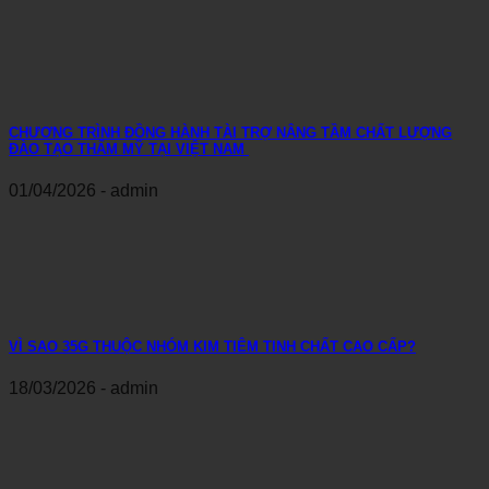
CHƯƠNG TRÌNH ĐỒNG HÀNH TÀI TRỢ NÂNG TẦM CHẤT LƯỢNG
ĐÀO TẠO THẨM MỸ TẠI VIỆT NAM
01/04/2026 - admin
VÌ SAO 35G THUỘC NHÓM KIM TIÊM TINH CHẤT CAO CẤP?
18/03/2026 - admin