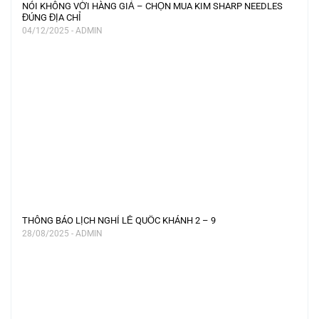
NÓI KHÔNG VỚI HÀNG GIẢ – CHỌN MUA KIM SHARP NEEDLES
ĐÚNG ĐỊA CHỈ
04/12/2025 - ADMIN
THÔNG BÁO LỊCH NGHỈ LỄ QUỐC KHÁNH 2 – 9
28/08/2025 - ADMIN