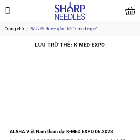
Bỏ
qua
nội
dung
Trang chủ
/
Bài viết được gắn thẻ “k med expo”
LƯU TRỮ THẺ:
K MED EXPO
ALAHA Việt Nam tham dự K-MED EXPO 06.2023