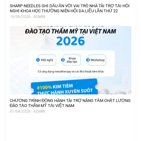
SHARP NEEDLES GHI DẤU ẤN VỚI VAI TRÒ NHÀ TÀI TRỢ TẠI HỘI
NGHỊ KHOA HỌC THƯỜNG NIÊN HỘI DA LIỄU LẦN THỨ 22
16/06/2026 - ADMIN
CHƯƠNG TRÌNH ĐỒNG HÀNH TÀI TRỢ NÂNG TẦM CHẤT LƯỢNG
ĐÀO TẠO THẨM MỸ TẠI VIỆT NAM
01/04/2026 - ADMIN