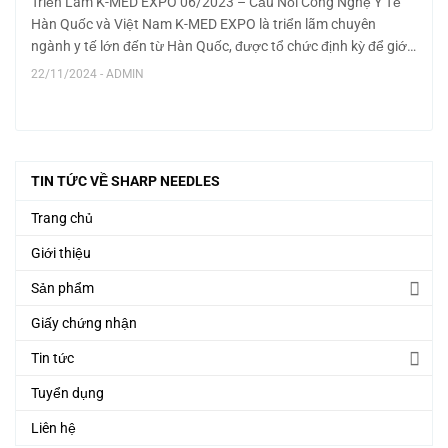
Triển Lãm K-MED EXPO 06/2023 – Cầu Nối Công Nghệ Y Tế
Hàn Quốc và Việt Nam K-MED EXPO là triển lãm chuyên
ngành y tế lớn đến từ Hàn Quốc, được tổ chức định kỳ để giới
thiệu những thành tựu mới nhất về...
22/11/2024 - ADMIN
TIN TỨC VỀ SHARP NEEDLES
Trang chủ
Giới thiệu
Sản phẩm
Giấy chứng nhận
Tin tức
Tuyển dụng
Liên hệ