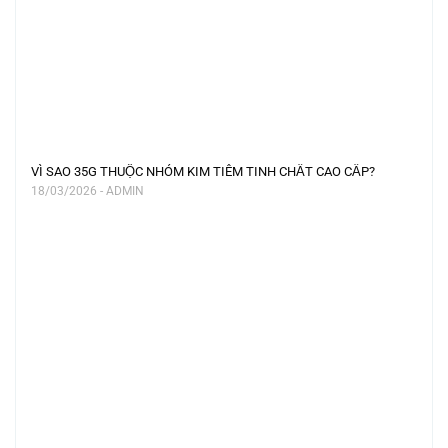
VÌ SAO 35G THUỘC NHÓM KIM TIÊM TINH CHẤT CAO CẤP?
18/03/2026 - ADMIN